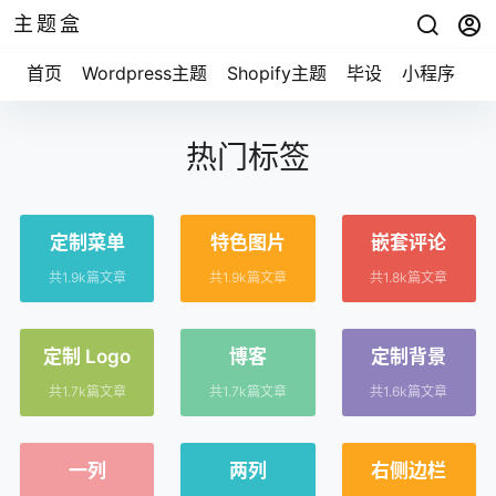
主题盒
首页
Wordpress主题
Shopify主题
毕设
小程序
游
热门标签
定制菜单
特色图片
嵌套评论
共1.9k篇文章
共1.9k篇文章
共1.8k篇文章
定制 Logo
博客
定制背景
共1.7k篇文章
共1.7k篇文章
共1.6k篇文章
一列
两列
右侧边栏