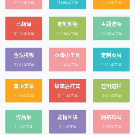
共1.6k篇文章
共1.5k篇文章
共1.5k篇文章
已翻译
定制颜色
主题选项
共1.5k篇文章
共1.4k篇文章
共1.3k篇文章
全宽模板
页脚小工具
定制页眉
共1.3k篇文章
共1.3k篇文章
共1.2k篇文章
置顶文章
编辑器样式
左侧边栏
共1.1k篇文章
共1.1k篇文章
共1.1k篇文章
作品集
宽幅区块
网格布局
共1k篇文章
共1k篇文章
共997篇文章