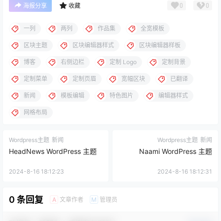
0
0
海报分享
收藏
一列
两列
作品集
全宽模板
区块主题
区块编辑器样式
区块编辑器样板
博客
右侧边栏
定制 Logo
定制背景
定制菜单
定制页眉
宽幅区块
已翻译
新闻
模板编辑
特色图片
编辑器样式
网格布局
Wordpress主题
新闻
Wordpress主题
新闻
HeadNews WordPress 主题
Naami WordPress 主题
2024-8-16 18:12:23
2024-8-16 18:12:31
0 条回复
文章作者
管理员
A
M