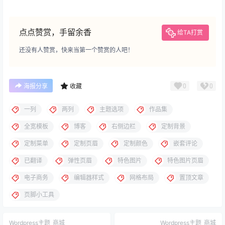
点点赞赏，手留余香
给TA打赏
还没有人赞赏，快来当第一个赞赏的人吧！
0
0
海报分享
收藏
一列
两列
主题选项
作品集
全宽模板
博客
右侧边栏
定制背景
定制菜单
定制页眉
定制颜色
嵌套评论
已翻译
弹性页眉
特色图片
特色图片页眉
电子商务
编辑器样式
网格布局
置顶文章
页脚小工具
Wordpress主题
商城
Wordpress主题
商城