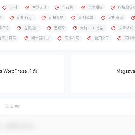
两列
主题选项
作品集
全宽模板
区块编辑
列
定制 Logo
定制背景
定制菜单
定制页眉
套评论
左侧边栏
已翻译
支持 RTL 语言
文章格式
色图片页眉
编辑器样式
网格布局
置顶文章
页脚
ks WordPress 主题
Magzav
管理员
M
友，感谢参与互动！