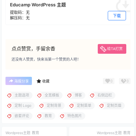
Educamp WordPress 主题
提取码：无
下载
解压码：无
点点赞赏，手留余香
给TA打赏
还没有人赞赏，快来当第一个赞赏的人吧！
0
0
海报分享
收藏
主题选项
全宽模板
博客
右侧边栏
定制 Logo
定制背景
定制菜单
定制页眉
嵌套评论
教育
特色图片
Wordpress主题
教育
Wordpress主题
教育