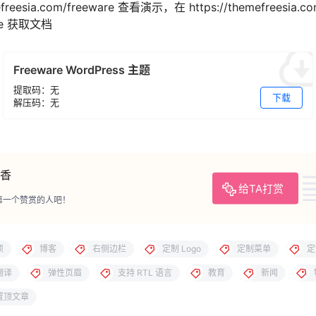
efreesia.com/freeware 查看演示，在 https://themefreesia.c
ware 获取文档
Freeware WordPress 主题
提取码：无
下载
解压码：无
香
给TA打赏
第一个赞赏的人吧！
项
博客
右侧边栏
定制 Logo
定制菜单
定
翻译
弹性页眉
支持 RTL 语言
教育
新闻
置顶文章