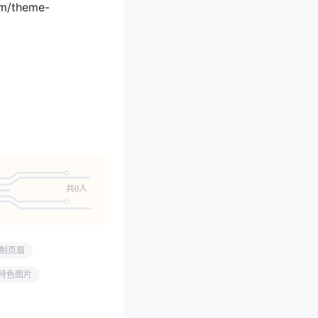
om/theme-
共0人
制页眉
特色图片